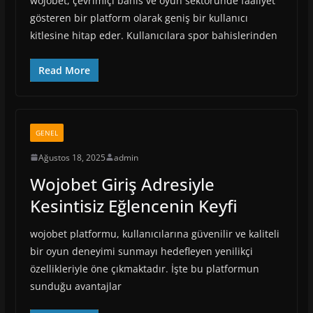
wojobet, çevrimiçi bahis ve oyun sektöründe faaliyet
gösteren bir platform olarak geniş bir kullanıcı
kitlesine hitap eder. Kullanıcılara spor bahislerinden
Read More
GENEL
Ağustos 18, 2025
admin
Wojobet Giriş Adresiyle
Kesintisiz Eğlencenin Keyfi
wojobet platformu, kullanıcılarına güvenilir ve kaliteli
bir oyun deneyimi sunmayı hedefleyen yenilikçi
özellikleriyle öne çıkmaktadır. İşte bu platformun
sunduğu avantajlar