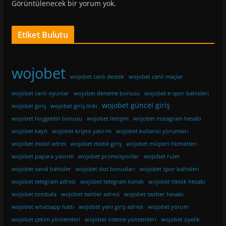
Görüntülenecek bir yorum yok.
Etiket Bulutu
wojobet
wojobet canlı destek
wojobet canlı maçlar
wojobet canlı oyunlar
wojobet deneme bonusu
wojobet e-spor bahisleri
wojobet güncel giriş
wojobet giriş
wojobet giriş linki
wojobet hoşgeldin bonusu
wojobet iletişim
wojobet instagram hesabı
wojobet kayıt
wojobet kripto yatırım
wojobet kullanıcı yorumları
wojobet mobil adres
wojobet mobil giriş
wojobet müşteri hizmetleri
wojobet papara yatırım
wojobet promosyonlar
wojobet rulet
wojobet sanal bahisler
wojobet slot bonusları
wojobet spor bahisleri
wojobet telegram adresi
wojobet telegram kanalı
wojobet tiktok hesabı
wojobet tombala
wojobet twitter adresi
wojobet twitter hesabı
wojobet whatsapp hattı
wojobet yeni giriş adresi
wojobet yorum
wojobet çekim yöntemleri
wojobet ödeme yöntemleri
wojobet üyelik