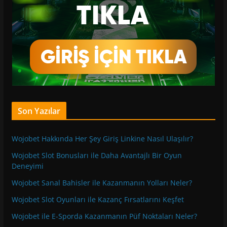
Son Yazılar
Wojobet Hakkında Her Şey Giriş Linkine Nasıl Ulaşılır?
Wojobet Slot Bonusları ile Daha Avantajlı Bir Oyun
Deneyimi
Wojobet Sanal Bahisler ile Kazanmanın Yolları Neler?
Wojobet Slot Oyunları ile Kazanç Fırsatlarını Keşfet
Wojobet ile E-Sporda Kazanmanın Püf Noktaları Neler?