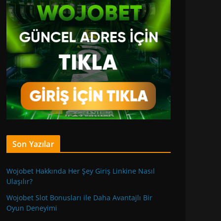
Son Yazılar
Wojobet Hakkında Her Şey Giriş Linkine Nasıl
Ulaşılır?
Wojobet Slot Bonusları ile Daha Avantajlı Bir
Oyun Deneyimi