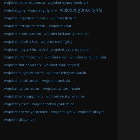
wojobet deneme bonusu
wojobet e-spor bahisleri
wojobet güncel giriş
wojobet giriş
wojobet giriş linki
wojobet hoşgeldin bonusu
wojobet iletişim
wojobet instagram hesabı
wojobet kayıt
wojobet kripto yatırım
wojobet kullanıcı yorumları
wojobet mobil adres
wojobet mobil giriş
wojobet müşteri hizmetleri
wojobet papara yatırım
wojobet promosyonlar
wojobet rulet
wojobet sanal bahisler
wojobet slot bonusları
wojobet spor bahisleri
wojobet telegram adresi
wojobet telegram kanalı
wojobet tiktok hesabı
wojobet tombala
wojobet twitter adresi
wojobet twitter hesabı
wojobet whatsapp hattı
wojobet yeni giriş adresi
wojobet yorum
wojobet çekim yöntemleri
wojobet ödeme yöntemleri
wojobet üyelik
wojobet şikayet
wojobet şikayet var