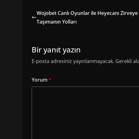
Wojobet Canlı Oyunlar ile Heyecanı Zirveye
Taşımanın Yolları
Bir yanıt yazın
E-posta adresiniz yayınlanmayacak.
Gerekli al
Yorum
*