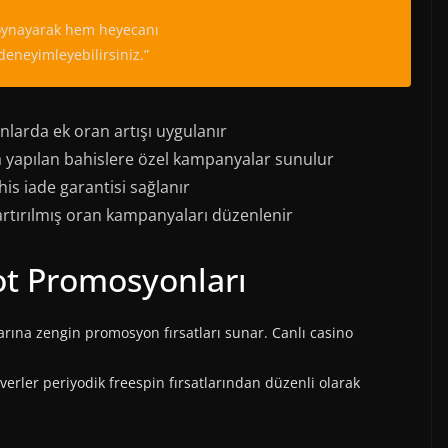
oynayarak hem heyecanı
eneyimleyebilirsiniz.”
nlarda ek oran artışı uygulanır
 yapılan bahislere özel kampanyalar sunulur
is iade garantisi sağlanır
tırılmış oran kampanyaları düzenlenir
ot Promosyonları
larına zengin promosyon fırsatları sunar. Canlı casino
erler periyodik freespin fırsatlarından düzenli olarak