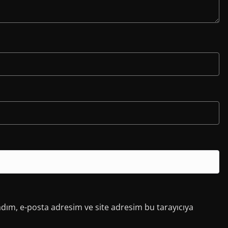
dım, e-posta adresim ve site adresim bu tarayıcıya