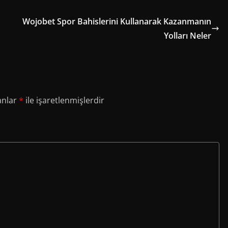
Wojobet Spor Bahislerini Kullanarak Kazanmanın
Yolları Neler
anlar
*
ile işaretlenmişlerdir